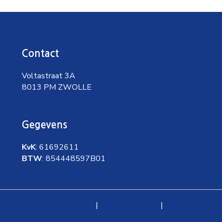
Contact
Voltastraat 3A
8013 PM ZWOLLE
Gegevens
KvK
: 61692611
BTW
: 854448597B01
Algemene voorwaarden
|
Privacyverklaring
|
Cookie
details